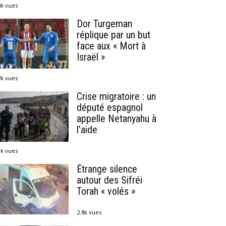
8k vues
Dor Turgeman
réplique par un but
face aux « Mort à
Israël »
2k vues
Crise migratoire : un
député espagnol
appelle Netanyahu à
l’aide
1k vues
Étrange silence
autour des Sifréi
Torah « volés »
2.8k vues