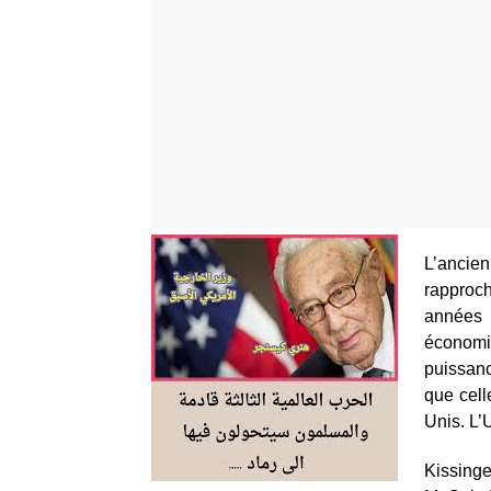
L’ancie
rapproch
années
économ
puissanc
que cell
Unis. L’
Kissing