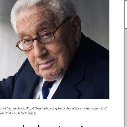
 his new book World Order, photographed in his office in Washington, D.C.
on Post via Getty Images)