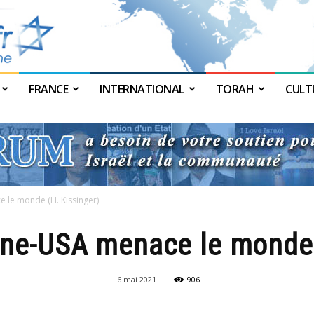
FRANCE
INTERNATIONAL
TORAH
CULT
JForum
 le monde (H. Kissinger)
ine-USA menace le monde 
6 mai 2021
906