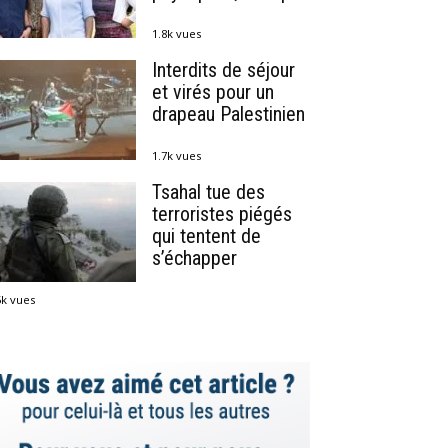
1.8k vues
Interdits de séjour
et virés pour un
drapeau Palestinien
1.7k vues
Tsahal tue des
terroristes piégés
qui tentent de
s’échapper
5k vues