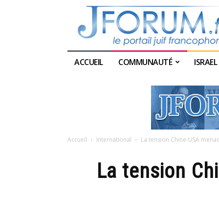
ACCUEIL
COMMUNAUTÉ
ISRAEL
Accueil
International
La tension Chine-USA menace
La tension Ch