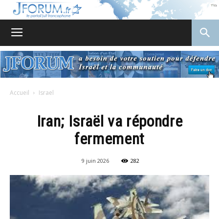
JForum
Accueil
Israel
Iran; Israël va répondre
fermement
9 juin 2026
282