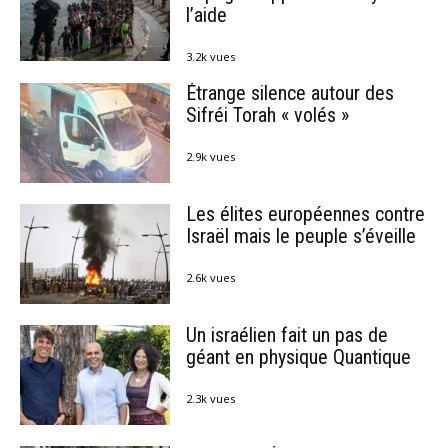
l’aide
3.2k vues
Étrange silence autour des
Sifréi Torah « volés »
2.9k vues
Les élites européennes contre
Israël mais le peuple s’éveille
2.6k vues
Un israélien fait un pas de
géant en physique Quantique
2.3k vues