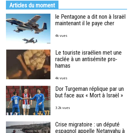
Articles du moment
le Pentagone a dit non à Israël
maintenant il le paye cher
4k vues
Le touriste israélien met une
raclée à un antisémite pro-
hamas
4k vues
Dor Turgeman réplique par un
but face aux « Mort à Israël »
3.2k vues
Crise migratoire : un député
espagnol appelle Netanyahu à