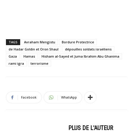
TAGS
Avraham Mengistu
Bordure Protectrice
de Hadar Goldin et Oron Shaul
dépouilles soldats israéliens
Gaza
Hamas
Hisham al-Sayed et Juma Ibrahim Abu Ghanima
rami igra
terrorisme
Facebook
WhatsApp
ARTICLES CONNEXES
PLUS DE L'AUTEUR