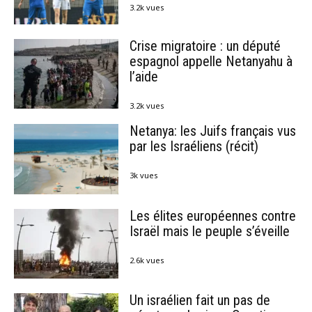
3.2k vues
Crise migratoire : un député
espagnol appelle Netanyahu à
l’aide
3.2k vues
Netanya: les Juifs français vus
par les Israéliens (récit)
3k vues
Les élites européennes contre
Israël mais le peuple s’éveille
2.6k vues
Un israélien fait un pas de