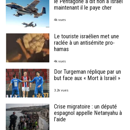
le Pentagone a dit non à Israël
maintenant il le paye cher
4k vues
Le touriste israélien met une
raclée à un antisémite pro-
hamas
4k vues
Dor Turgeman réplique par un
but face aux « Mort à Israël »
3.2k vues
Crise migratoire : un député
espagnol appelle Netanyahu à
l’aide