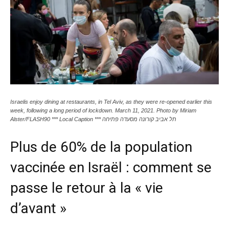
Israelis enjoy dining at restaurants, in Tel Aviv, as they were re-opened earlier this
week, following a long period of lockdown. March 11, 2021. Photo by Miriam
Alster/FLASH90 *** Local Caption *** תל אביב קורונה מסעדה פתיחה
Plus de 60% de la population
vaccinée en Israël : comment se
passe le retour à la « vie
d’avant »