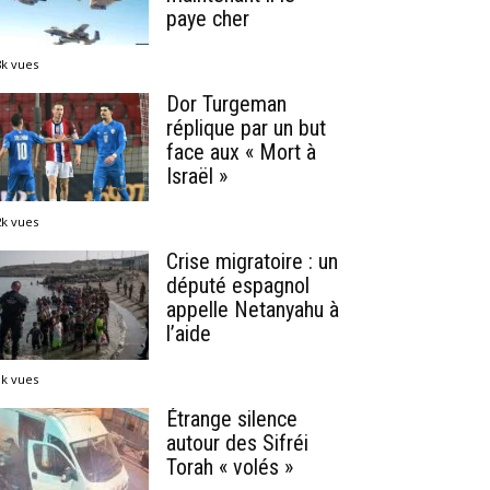
paye cher
8k vues
Dor Turgeman
réplique par un but
face aux « Mort à
Israël »
2k vues
Crise migratoire : un
député espagnol
appelle Netanyahu à
l’aide
1k vues
Étrange silence
autour des Sifréi
Torah « volés »