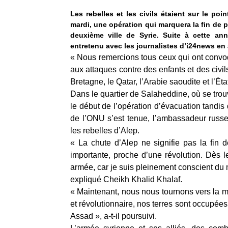
Les rebelles et les civils étaient sur le po
mardi, une opération qui marquera la fin de 
deuxième ville de Syrie. Suite à cette ann
entretenu avec les journalistes d’i24news en
« Nous remercions tous ceux qui ont convoq
aux attaques contre des enfants et des civil
Bretagne, le Qatar, l’Arabie saoudite et l’État 
Dans le quartier de Salaheddine, où se tro
le début de l’opération d’évacuation tandi
de l’ONU s’est tenue, l’ambassadeur russe
les rebelles d’Alep.
« La chute d’Alep ne signifie pas la fin d
importante, proche d’une révolution. Dès le
armée, car je suis pleinement conscient du
expliqué Cheikh Khalid Khalaf.
« Maintenant, nous nous tournons vers la 
et révolutionnaire, nos terres sont occupées
Assad », a-t-il poursuivi.