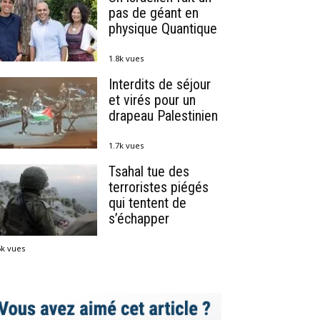
pas de géant en
physique Quantique
1.8k vues
Interdits de séjour
et virés pour un
drapeau Palestinien
1.7k vues
Tsahal tue des
terroristes piégés
qui tentent de
s’échapper
5k vues