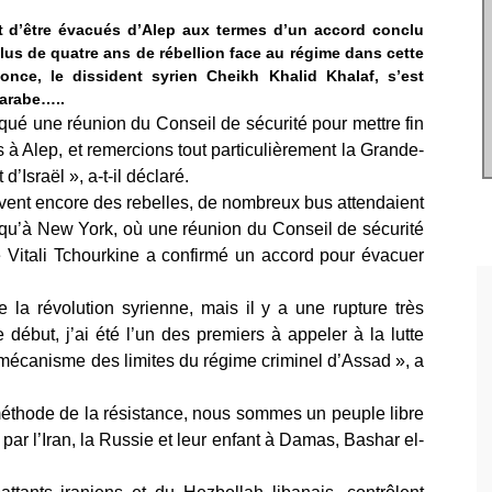
int d’être évacués d’Alep aux termes d’un accord conclu
plus de quatre ans de rébellion face au régime dans cette
once, le dissident syrien Cheikh Khalid Khalaf, s’est
 arabe…..
ué une réunion du Conseil de sécurité pour mettre fin
s à Alep, et remercions tout particulièrement la Grande-
d’Israël », a-t-il déclaré.
uvent encore des rebelles, de nombreux bus attendaient
s qu’à New York, où une réunion du Conseil de sécurité
 Vitali Tchourkine a confirmé un accord pour évacuer
e la révolution syrienne, mais il y a une rupture très
 début, j’ai été l’un des premiers à appeler à la lutte
 mécanisme des limites du régime criminel d’Assad », a
méthode de la résistance, nous sommes un peuple libre
 par l’Iran, la Russie et leur enfant à Damas, Bashar el-