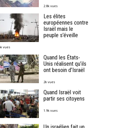
2.8k vues
Les élites
européennes contre
Israël mais le
peuple s’éveille
6k vues
Quand les États-
Unis réalisent qu’ils
ont besoin d’Israël
2k vues
Quand Israël voit
partir ses citoyens
1.9k vues
Un israélien fait un