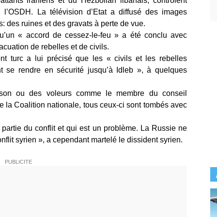
ttants iraniens et du Hezbollah libanais, contrôlent
 l’OSDH. La télévision d’Etat a diffusé des images
s: des ruines et des gravats à perte de vue.
u’un « accord de cessez-le-feu » a été conclu avec
acuation de rebelles et de civils.
 turc a lui précisé que les « civils et les rebelles
 se rendre en sécurité jusqu’à Idleb », à quelques
hison ou des voleurs comme le membre du conseil
e la Coalition nationale, tous ceux-ci sont tombés avec
partie du conflit et qui est un problème. La Russie ne
conflit syrien », a cependant martelé le dissident syrien.