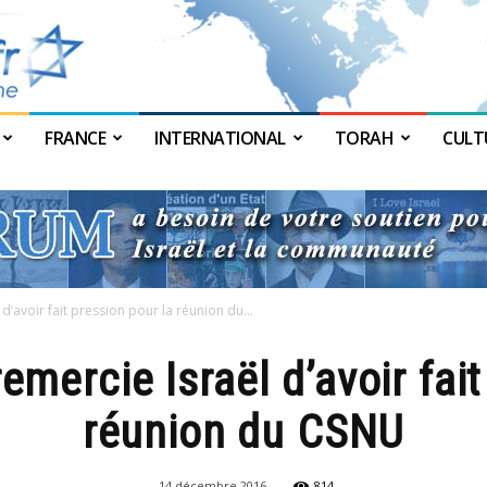
FRANCE
INTERNATIONAL
TORAH
CULT
JForum
d’avoir fait pression pour la réunion du...
emercie Israël d’avoir fai
réunion du CSNU
14 décembre 2016
814