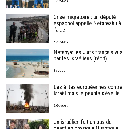
3.2k vues
Crise migratoire : un député
espagnol appelle Netanyahu à
l’aide
3.2k vues
Netanya: les Juifs français vus
par les Israéliens (récit)
3k vues
Les élites européennes contre
Israël mais le peuple s’éveille
2.6k vues
Un israélien fait un pas de
géant en physique Quantique