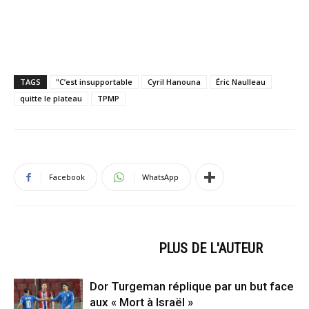
TAGS
"C’est insupportable
Cyril Hanouna
Éric Naulleau
quitte le plateau
TPMP
Facebook
WhatsApp
ARTICLES CONNEXES
PLUS DE L'AUTEUR
Dor Turgeman réplique par un but face
aux « Mort à Israël »