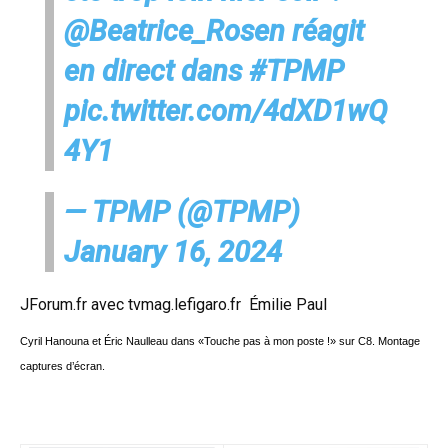
@Beatrice_Rosen
réagit
en direct dans
#TPMP
pic.twitter.com/4dXD1wQ
4Y1
— TPMP (@TPMP)
January 16, 2024
JForum.fr avec
tvmag.lefigaro.fr
Émilie Paul
Cyril Hanouna et Éric Naulleau dans «Touche pas à mon poste !» sur C8. Montage
captures d’écran.