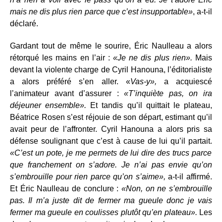
mais ne dis plus rien parce que c’est insupportable»
, a-t-il
déclaré.
Gardant tout de même le sourire, Éric Naulleau a alors
rétorqué les mains en l’air :
«Je ne dis plus rien».
Mais
devant la violente charge de Cyril Hanouna, l’éditorialiste
a alors préféré s’en aller. «
Vas-y»,
a acquiescé
l’animateur avant d’assurer :
«T’inquiète pas, on ira
déjeuner ensemble».
Et tandis qu’il quittait le plateau,
Béatrice Rosen s’est réjouie de son départ, estimant qu’il
avait peur de l’affronter. Cyril Hanouna a alors pris sa
défense soulignant que c’est à cause de lui qu’il partait.
«C’est un pote, je me permets de lui dire des trucs parce
que franchement on s’adore. Je n’ai pas envie qu’on
s’embrouille pour rien parce qu’on s’aime»,
a-t-il affirmé.
Et Éric Naulleau de conclure :
«Non, on ne s’embrouille
pas. Il m’a juste dit de fermer ma gueule donc je vais
fermer ma gueule en coulisses plutôt qu’en plateau».
Les