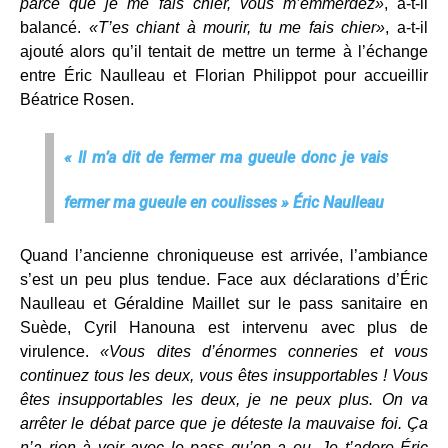
parce que je me fais chier, vous m’emmerdez»
, a-t-il
balancé.
«T’es chiant à mourir, tu me fais chier»
, a-t-il
ajouté alors qu’il tentait de mettre un terme à l’échange
entre Éric Naulleau et Florian Philippot pour accueillir
Béatrice Rosen.
« Il m’a dit de fermer ma gueule donc je vais
fermer ma gueule en coulisses » Éric Naulleau
Quand l’ancienne chroniqueuse est arrivée, l’ambiance
s’est un peu plus tendue. Face aux déclarations d’Éric
Naulleau et Géraldine Maillet sur le pass sanitaire en
Suède, Cyril Hanouna est intervenu avec plus de
virulence.
«Vous dites d’énormes conneries et vous
continuez tous les deux, vous êtes insupportables ! Vous
êtes insupportables les deux, je ne peux plus. On va
arrêter le débat parce que je déteste la mauvaise foi. Ça
n’a rien à voir avec le pass qu’on a eu. Je t’adore Éric