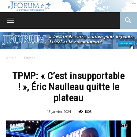
JForum
Accueil
Divers
TPMP: « C’est insupportable
! », Éric Naulleau quitte le
plateau
18 janvier 2024
1803