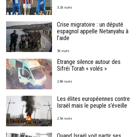
3.2k vues
Crise migratoire : un député
espagnol appelle Netanyahu à
l’aide
3k vues
Étrange silence autour des
Sifréi Torah « volés »
2.8k vues
Les élites européennes contre
Israël mais le peuple s’éveille
2.5k vues
Quand Israël voit partir ses