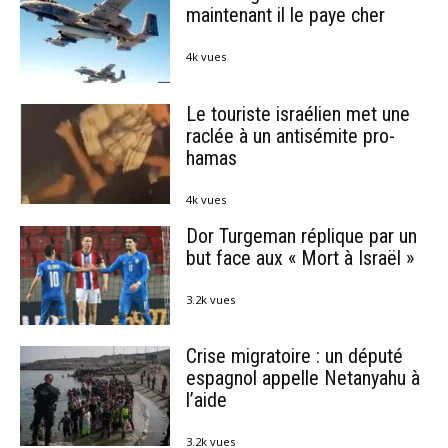
maintenant il le paye cher
4k vues
Le touriste israélien met une
raclée à un antisémite pro-
hamas
4k vues
Dor Turgeman réplique par un
but face aux « Mort à Israël »
3.2k vues
Crise migratoire : un député
espagnol appelle Netanyahu à
l’aide
3.2k vues