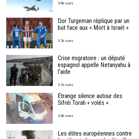
3.8k vues
Dor Turgeman réplique par un
but face aux « Mort à Israël »
3.2k vues
Crise migratoire : un député
espagnol appelle Netanyahu à
l’aide
3.1k vues
Étrange silence autour des
Sifréi Torah « volés »
2.8k vues
Les élites européennes contre