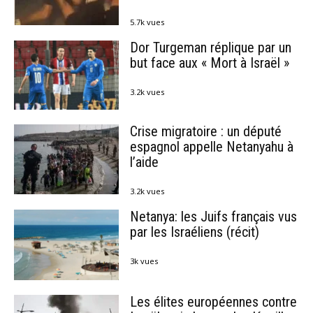
5.7k vues
Dor Turgeman réplique par un
but face aux « Mort à Israël »
3.2k vues
Crise migratoire : un député
espagnol appelle Netanyahu à
l’aide
3.2k vues
Netanya: les Juifs français vus
par les Israéliens (récit)
3k vues
Les élites européennes contre