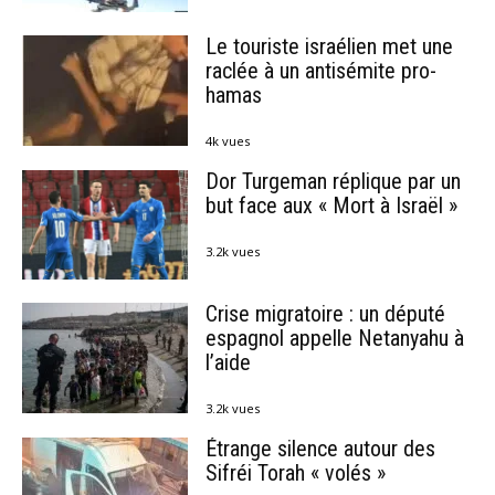
Le touriste israélien met une
raclée à un antisémite pro-
hamas
4k vues
Dor Turgeman réplique par un
but face aux « Mort à Israël »
3.2k vues
Crise migratoire : un député
espagnol appelle Netanyahu à
l’aide
3.2k vues
Étrange silence autour des
Sifréi Torah « volés »