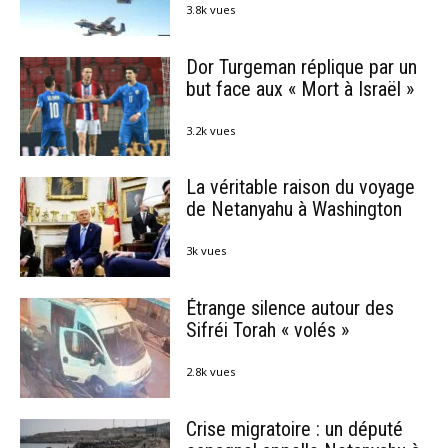
3.8k vues
Dor Turgeman réplique par un
but face aux « Mort à Israël »
3.2k vues
La véritable raison du voyage
de Netanyahu à Washington
3k vues
Étrange silence autour des
Sifréi Torah « volés »
2.8k vues
Crise migratoire : un député