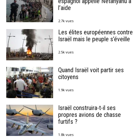
espagnol appelle Netanyahu à
l’aide
2.7k vues
Les élites européennes contre
Israël mais le peuple s’éveille
2.5k vues
Quand Israël voit partir ses
citoyens
1.9k vues
Israël construira-t-il ses
propres avions de chasse
furtifs ?
1.8k vues