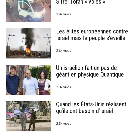
Sifréi Torah « volés »
2.9k vues
Les élites européennes contre
Israël mais le peuple s’éveille
2.6k vues
Un israélien fait un pas de
géant en physique Quantique
2.3k vues
Quand les États-Unis réalisent
qu’ils ont besoin d’Israël
2.3k vues