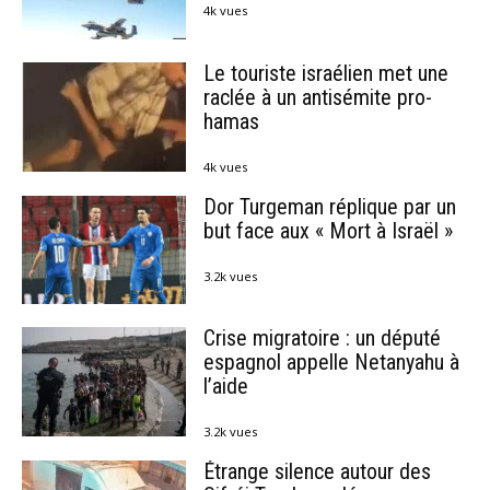
4k vues
Le touriste israélien met une
raclée à un antisémite pro-
hamas
4k vues
Dor Turgeman réplique par un
but face aux « Mort à Israël »
3.2k vues
Crise migratoire : un député
espagnol appelle Netanyahu à
l’aide
3.2k vues
Étrange silence autour des