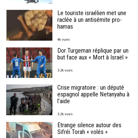
Le touriste israélien met une
raclée à un antisémite pro-
hamas
4k vues
Dor Turgeman réplique par un
but face aux « Mort à Israël »
3.2k vues
Crise migratoire : un député
espagnol appelle Netanyahu à
l’aide
3.2k vues
Étrange silence autour des
Sifréi Torah « volés »