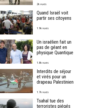
2k vues
Quand Israël voit
partir ses citoyens
1.9k vues
Un israélien fait un
pas de géant en
physique Quantique
1.8k vues
Interdits de séjour
et virés pour un
drapeau Palestinien
1.7k vues
Tsahal tue des
terroristes piégés