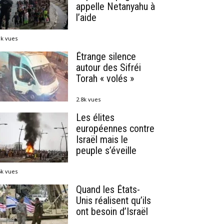
appelle Netanyahu à
l’aide
1k vues
Étrange silence
autour des Sifréi
Torah « volés »
2.8k vues
Les élites
européennes contre
Israël mais le
peuple s’éveille
6k vues
Quand les États-
Unis réalisent qu’ils
ont besoin d’Israël