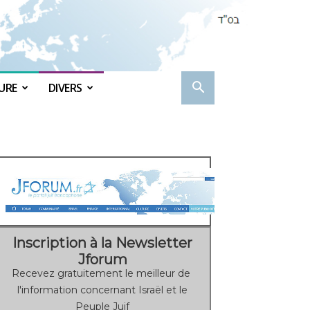
URE
DIVERS
Inscription à la Newsletter
Jforum
Recevez gratuitement le meilleur de
l'information concernant Israël et le
Peuple Juif