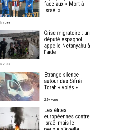
face aux « Mort à
Israël »
2k vues
Crise migratoire : un
député espagnol
appelle Netanyahu à
l’aide
2k vues
Étrange silence
autour des Sifréi
Torah « volés »
2.9k vues
Les élites
européennes contre
Israël mais le
peuple s’éveille