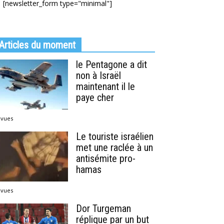
[newsletter_form type="minimal"]
Articles du moment
le Pentagone a dit
non à Israël
maintenant il le
paye cher
 vues
Le touriste israélien
met une raclée à un
antisémite pro-
hamas
 vues
Dor Turgeman
réplique par un but