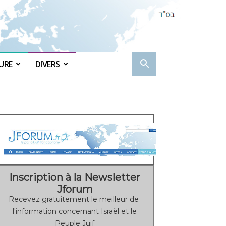
URE
DIVERS
Inscription à la Newsletter
Jforum
Recevez gratuitement le meilleur de
l'information concernant Israël et le
Peuple Juif