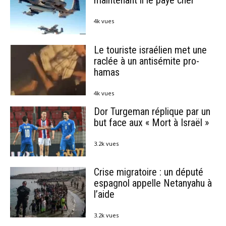
maintenant il le paye cher
4k vues
Le touriste israélien met une
raclée à un antisémite pro-
hamas
4k vues
Dor Turgeman réplique par un
but face aux « Mort à Israël »
3.2k vues
Crise migratoire : un député
espagnol appelle Netanyahu à
l’aide
3.2k vues