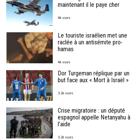
maintenant il le paye cher
4k vues
Le touriste israélien met une
raclée à un antisémite pro-
hamas
4k vues
Dor Turgeman réplique par un
but face aux « Mort à Israël »
3.2k vues
Crise migratoire : un député
espagnol appelle Netanyahu à
l’aide
3.2k vues