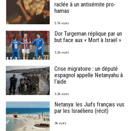
raclée à un antisémite pro-
hamas
5.7k vues
Dor Turgeman réplique par un
but face aux « Mort à Israël »
3.2k vues
Crise migratoire : un député
espagnol appelle Netanyahu à
l’aide
3.2k vues
Netanya: les Juifs français vus
par les Israéliens (récit)
3k vues