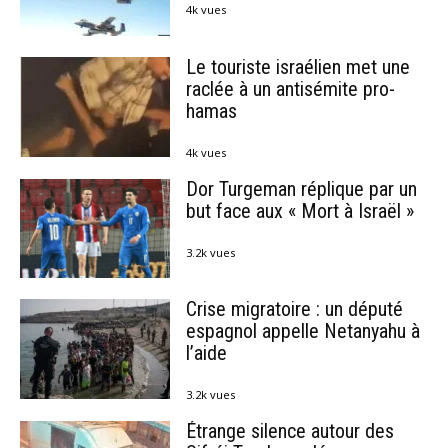
4k vues
Le touriste israélien met une
raclée à un antisémite pro-
hamas
4k vues
Dor Turgeman réplique par un
but face aux « Mort à Israël »
3.2k vues
Crise migratoire : un député
espagnol appelle Netanyahu à
l’aide
3.2k vues
Étrange silence autour des