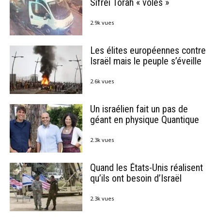
Sifréi Torah « volés »
2.9k vues
Les élites européennes contre
Israël mais le peuple s’éveille
2.6k vues
Un israélien fait un pas de
géant en physique Quantique
2.3k vues
Quand les États-Unis réalisent
qu’ils ont besoin d’Israël
2.3k vues