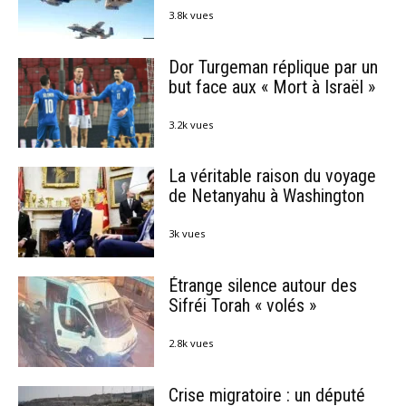
3.8k vues
Dor Turgeman réplique par un
but face aux « Mort à Israël »
3.2k vues
La véritable raison du voyage
de Netanyahu à Washington
3k vues
Étrange silence autour des
Sifréi Torah « volés »
2.8k vues
Crise migratoire : un député