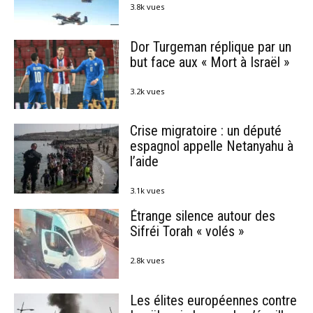
3.8k vues
Dor Turgeman réplique par un
but face aux « Mort à Israël »
3.2k vues
Crise migratoire : un député
espagnol appelle Netanyahu à
l’aide
3.1k vues
Étrange silence autour des
Sifréi Torah « volés »
2.8k vues
Les élites européennes contre