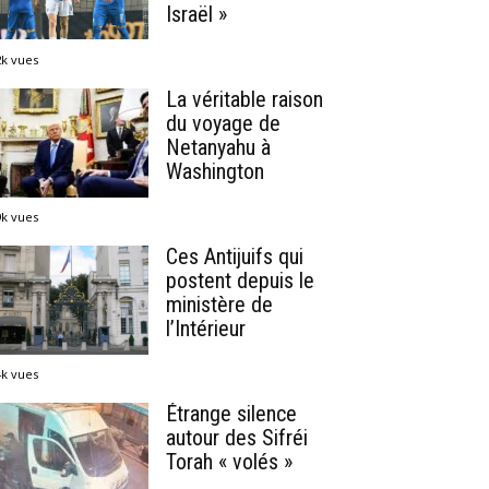
Israël »
2k vues
La véritable raison
du voyage de
Netanyahu à
Washington
9k vues
Ces Antijuifs qui
postent depuis le
ministère de
l’Intérieur
4k vues
Étrange silence
autour des Sifréi
Torah « volés »