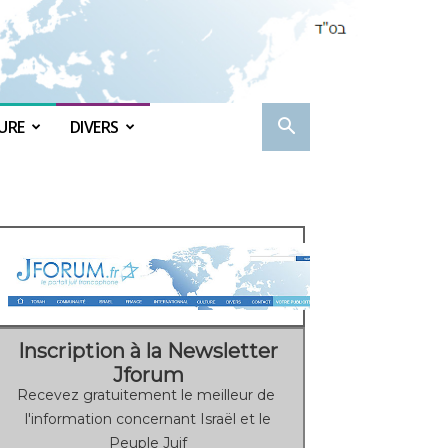
URE
DIVERS
Inscription à la Newsletter
Jforum
Recevez gratuitement le meilleur de
l'information concernant Israël et le
Peuple Juif