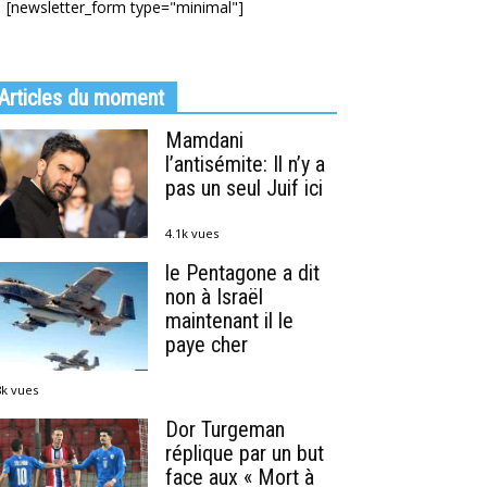
[newsletter_form type="minimal"]
Articles du moment
Mamdani
l’antisémite: Il n’y a
pas un seul Juif ici
4.1k vues
le Pentagone a dit
non à Israël
maintenant il le
paye cher
8k vues
Dor Turgeman
réplique par un but
face aux « Mort à