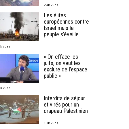
2.4k vues
Les élites
européennes contre
Israël mais le
peuple s’éveille
2k vues
« On efface les
juifs, on veut les
exclure de l’espace
public »
7k vues
Interdits de séjour
et virés pour un
drapeau Palestinien
1.7k vues