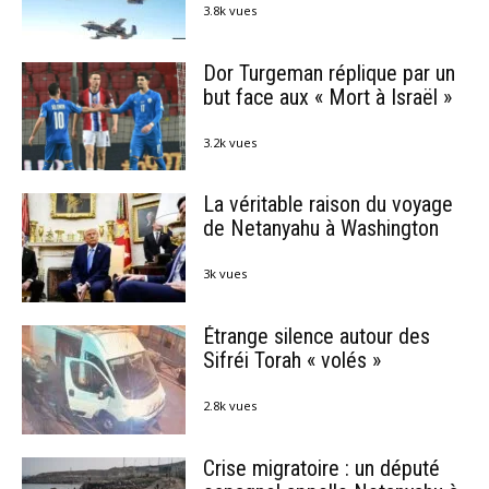
3.8k vues
Dor Turgeman réplique par un
but face aux « Mort à Israël »
3.2k vues
La véritable raison du voyage
de Netanyahu à Washington
3k vues
Étrange silence autour des
Sifréi Torah « volés »
2.8k vues
Crise migratoire : un député