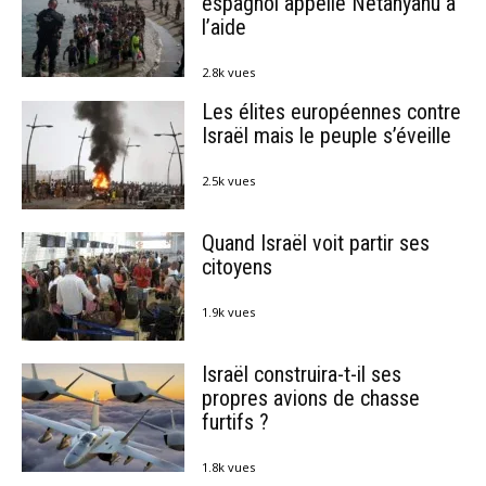
espagnol appelle Netanyahu à
l’aide
2.8k vues
Les élites européennes contre
Israël mais le peuple s’éveille
2.5k vues
Quand Israël voit partir ses
citoyens
1.9k vues
Israël construira-t-il ses
propres avions de chasse
furtifs ?
1.8k vues