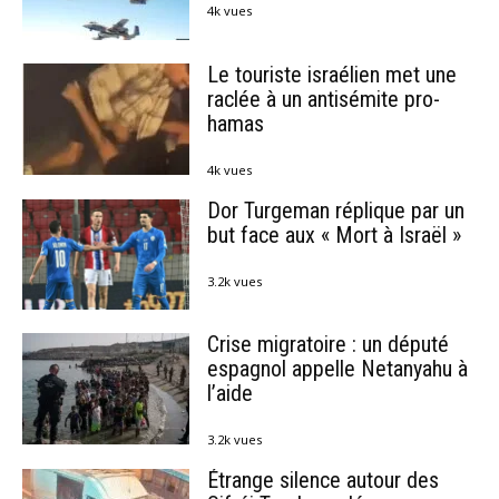
4k vues
Le touriste israélien met une
raclée à un antisémite pro-
hamas
4k vues
Dor Turgeman réplique par un
but face aux « Mort à Israël »
3.2k vues
Crise migratoire : un député
espagnol appelle Netanyahu à
l’aide
3.2k vues
Étrange silence autour des