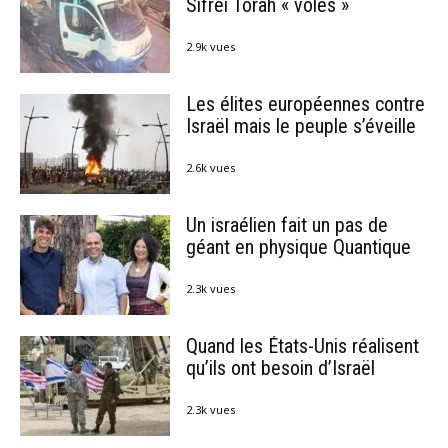
Sifréi Torah « volés »
2.9k vues
Les élites européennes contre
Israël mais le peuple s’éveille
2.6k vues
Un israélien fait un pas de
géant en physique Quantique
2.3k vues
Quand les États-Unis réalisent
qu’ils ont besoin d’Israël
2.3k vues