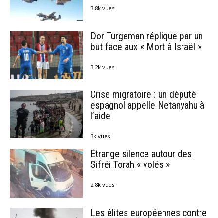
3.8k vues
Dor Turgeman réplique par un
but face aux « Mort à Israël »
3.2k vues
Crise migratoire : un député
espagnol appelle Netanyahu à
l’aide
3k vues
Étrange silence autour des
Sifréi Torah « volés »
2.8k vues
Les élites européennes contre