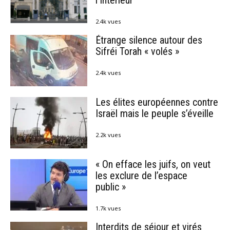
2.4k vues
Étrange silence autour des
Sifréi Torah « volés »
2.4k vues
Les élites européennes contre
Israël mais le peuple s’éveille
2.2k vues
« On efface les juifs, on veut
les exclure de l’espace
public »
1.7k vues
Interdits de séjour et virés