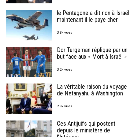
le Pentagone a dit non à Israël
maintenant il le paye cher
3.8k vues
Dor Turgeman réplique par un
but face aux « Mort à Israël »
3.2k vues
La véritable raison du voyage
de Netanyahu à Washington
2.9k vues
Ces Antijuifs qui postent
depuis le ministère de
l’Intérieur