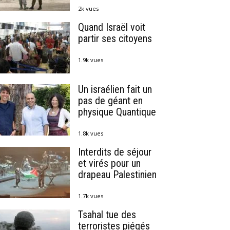
2k vues
Quand Israël voit
partir ses citoyens
1.9k vues
Un israélien fait un
pas de géant en
physique Quantique
1.8k vues
Interdits de séjour
et virés pour un
drapeau Palestinien
1.7k vues
Tsahal tue des
terroristes piégés