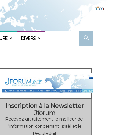
URE
DIVERS
Inscription à la Newsletter
Jforum
Recevez gratuitement le meilleur de
l'information concernant Israël et le
Peuple Juif