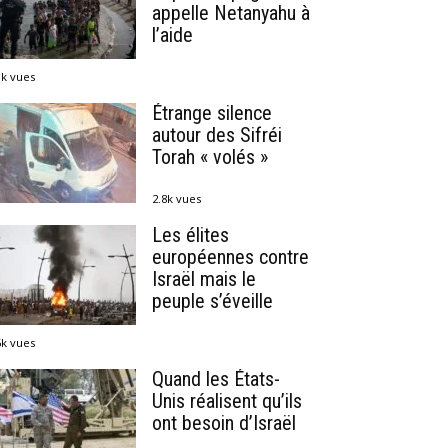
appelle Netanyahu à
l’aide
1k vues
Étrange silence
autour des Sifréi
Torah « volés »
2.8k vues
Les élites
européennes contre
Israël mais le
peuple s’éveille
6k vues
Quand les États-
Unis réalisent qu’ils
ont besoin d’Israël