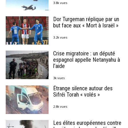
3.8k vues
Dor Turgeman réplique par un
but face aux « Mort à Israël »
3.2k vues
Crise migratoire : un député
espagnol appelle Netanyahu à
l’aide
3k vues
Étrange silence autour des
Sifréi Torah « volés »
2.8k vues
Les élites européennes contre