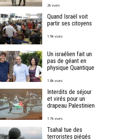
2k vues
Quand Israël voit
partir ses citoyens
1.9k vues
Un israélien fait un
pas de géant en
physique Quantique
1.8k vues
Interdits de séjour
et virés pour un
drapeau Palestinien
1.7k vues
Tsahal tue des
terroristes piégés