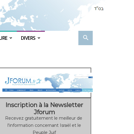
URE
DIVERS
Inscription à la Newsletter
Jforum
Recevez gratuitement le meilleur de
l'information concernant Israël et le
Peuple Juif