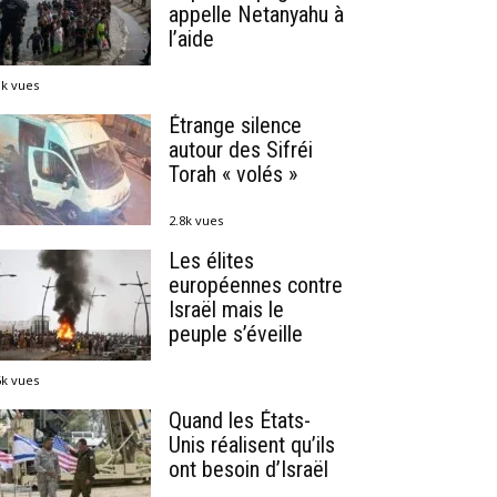
appelle Netanyahu à
l’aide
1k vues
Étrange silence
autour des Sifréi
Torah « volés »
2.8k vues
Les élites
européennes contre
Israël mais le
peuple s’éveille
6k vues
Quand les États-
Unis réalisent qu’ils
ont besoin d’Israël