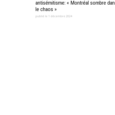
antisémitisme: « Montréal sombre da
le chaos »
publié le 1 décembre 2024