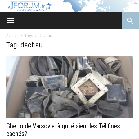
JForum
Accueil
Tags
Dachau
Tag: dachau
Ghetto de Varsovie: à qui étaient les Télifines
cachés?