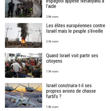
espagnol appelle Netanyahu à
l’aide
2.8k vues
Les élites européennes contre
Israël mais le peuple s’éveille
2.5k vues
Quand Israël voit partir ses
citoyens
1.9k vues
Israël construira-t-il ses
propres avions de chasse
furtifs ?
1.8k vues