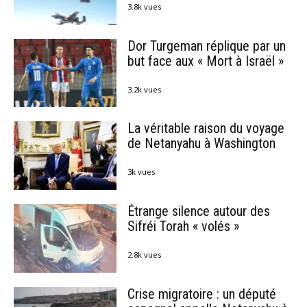
3.8k vues
Dor Turgeman réplique par un
but face aux « Mort à Israël »
3.2k vues
La véritable raison du voyage
de Netanyahu à Washington
3k vues
Étrange silence autour des
Sifréi Torah « volés »
2.8k vues
Crise migratoire : un député