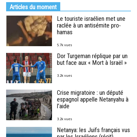
Articles du moment
Le touriste israélien met une
raclée à un antisémite pro-
hamas
5.7k vues
Dor Turgeman réplique par un
but face aux « Mort à Israël »
3.2k vues
Crise migratoire : un député
espagnol appelle Netanyahu à
l’aide
3.2k vues
Netanya: les Juifs français vus
par les Israéliens (récit)