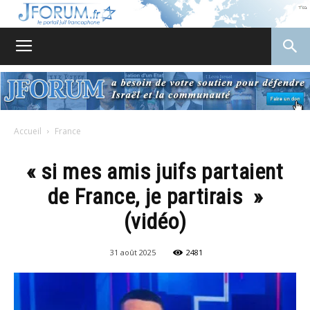
JForum
Accueil
France
« si mes amis juifs partaient
de France, je partirais »
(vidéo)
31 août 2025
2481