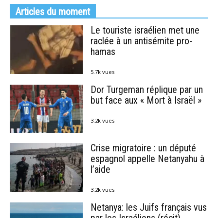
Articles du moment
Le touriste israélien met une
raclée à un antisémite pro-
hamas
5.7k vues
Dor Turgeman réplique par un
but face aux « Mort à Israël »
3.2k vues
Crise migratoire : un député
espagnol appelle Netanyahu à
l’aide
3.2k vues
Netanya: les Juifs français vus
par les Israéliens (récit)