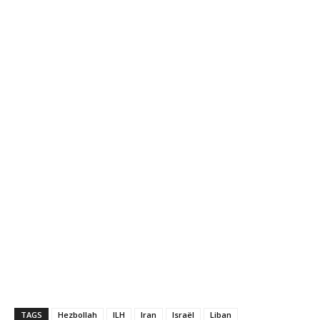
TAGS
Hezbollah
ILH
Iran
Israël
Liban