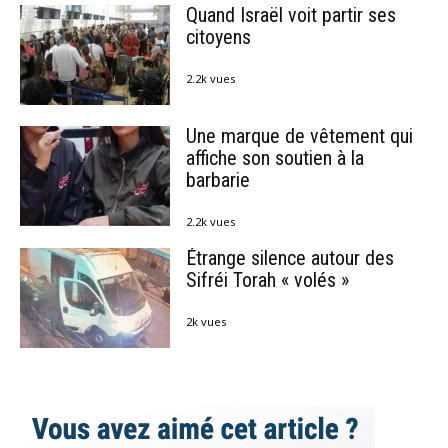
Quand Israël voit partir ses
citoyens
2.2k vues
Une marque de vêtement qui
affiche son soutien à la
barbarie
2.2k vues
Étrange silence autour des
Sifréi Torah « volés »
2k vues