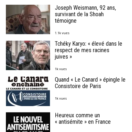
Joseph Weismann, 92 ans,
survivant de la Shoah
témoigne
1.1k vues
Tchéky Karyo: « élevé dans le
respect de mes racines
juives »
1k vues
Quand « Le Canard » épingle le
Consistoire de Paris
1k vues
Heureux comme un
« antisémite » en France