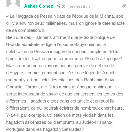
Asher Cohen
7 années il y a
« La Haggada de Pessa’h date de l’époque de la Michna, soit
d’il y a environ deux millénaires, mais on ignore la date exacte
de sa compilation. »
Bien que des Historiens affirment que le texte biblique de
l’Exode aurait-été rédigé à l’époque Babylonienne, la
célébration de Pessah inaugure le second Temple en -515.
Quels textes lisait-on pour commémorer l’Exode à l’époque?
Mais comme nous n’avons aucune preuve de cet exode
d’Egypte, certains pensent que c’est une légende. A quel
moment y-a-t-on inclus les citations des Rabbanim Akiva,
Gamaliel, Tarpon, etc..? Au moins à l’époque rabbinique.Il
serait intéressant de savoir ce que contiennent les textes des
différentes Hagadoth citées dans cet article et en quoi ils
différeraient, ce qui pourrait éclairer de nombreux chercheurs.
Y-a-t-il, par exemple, utilisation de mots yiddish dans les
hagadoth askénazes ou d’emprunts au Judéo-Hispano-
Portugais dans les hagadoth Séfarades?