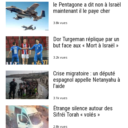
le Pentagone a dit non à Israël
maintenant il le paye cher
3.8k vues
Dor Turgeman réplique par un
but face aux « Mort à Israël »
3.2k vues
Crise migratoire : un député
espagnol appelle Netanyahu à
l’aide
3.1k vues
Étrange silence autour des
Sifréi Torah « volés »
2.8k vues