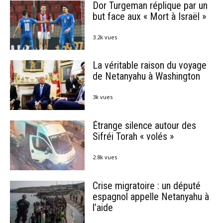
Dor Turgeman réplique par un
but face aux « Mort à Israël »
3.2k vues
La véritable raison du voyage
de Netanyahu à Washington
3k vues
Étrange silence autour des
Sifréi Torah « volés »
2.8k vues
Crise migratoire : un député
espagnol appelle Netanyahu à
l’aide