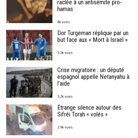
raclée à un antisémite pro-
hamas
4k vues
Dor Turgeman réplique par un
but face aux « Mort à Israël »
3.2k vues
Crise migratoire : un député
espagnol appelle Netanyahu à
l’aide
3.2k vues
Étrange silence autour des
Sifréi Torah « volés »
2.9k vues