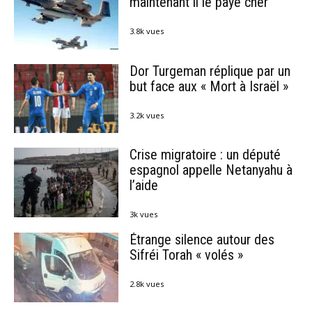
maintenant il le paye cher
3.8k vues
Dor Turgeman réplique par un
but face aux « Mort à Israël »
3.2k vues
Crise migratoire : un député
espagnol appelle Netanyahu à
l’aide
3k vues
Étrange silence autour des
Sifréi Torah « volés »
2.8k vues