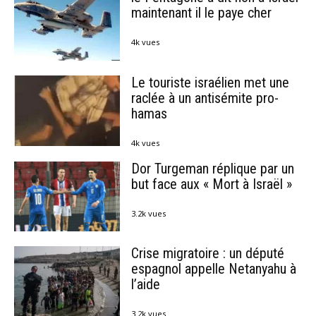
maintenant il le paye cher
4k vues
Le touriste israélien met une
raclée à un antisémite pro-
hamas
4k vues
Dor Turgeman réplique par un
but face aux « Mort à Israël »
3.2k vues
Crise migratoire : un député
espagnol appelle Netanyahu à
l’aide
3.2k vues