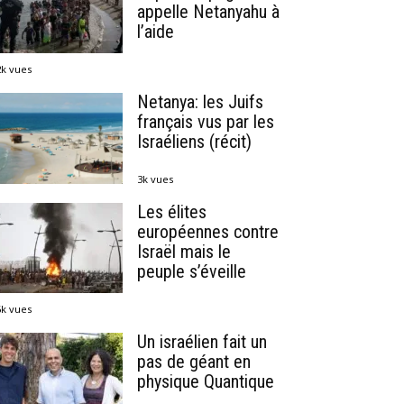
appelle Netanyahu à
l’aide
2k vues
Netanya: les Juifs
français vus par les
Israéliens (récit)
3k vues
Les élites
européennes contre
Israël mais le
peuple s’éveille
6k vues
Un israélien fait un
pas de géant en
physique Quantique