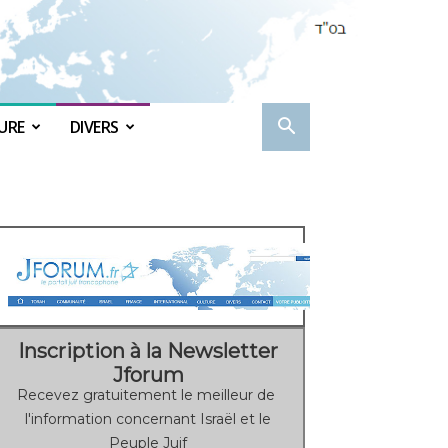
URE
DIVERS
Inscription à la Newsletter
Jforum
Recevez gratuitement le meilleur de
l'information concernant Israël et le
Peuple Juif