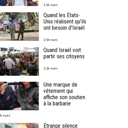
2.5k vues
Quand les États-
Unis réalisent qu’ils
ont besoin d’Israël
2.5k vues
Quand Israël voit
partir ses citoyens
2.2k vues
Une marque de
vêtement qui
affiche son soutien
à la barbarie
2k vues
Étrange silence