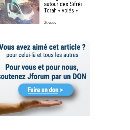
autour des Sifréi
Torah « volés »
2k vues