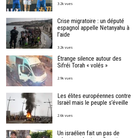
3.2k vues
Crise migratoire : un député
espagnol appelle Netanyahu à
l’aide
3.2k vues
Étrange silence autour des
Sifréi Torah « volés »
2.9k vues
Les élites européennes contre
Israël mais le peuple s’éveille
2.6k vues
Un israélien fait un pas de