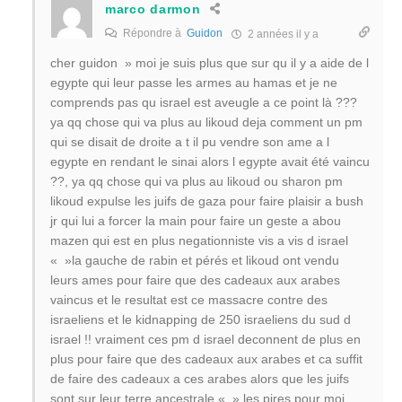
marco darmon
Répondre à
Guidon
2 années il y a
cher guidon » moi je suis plus que sur qu il y a aide de l
egypte qui leur passe les armes au hamas et je ne
comprends pas qu israel est aveugle a ce point là ???
ya qq chose qui va plus au likoud deja comment un pm
qui se disait de droite a t il pu vendre son ame a l
egypte en rendant le sinai alors l egypte avait été vaincu
??, ya qq chose qui va plus au likoud ou sharon pm
likoud expulse les juifs de gaza pour faire plaisir a bush
jr qui lui a forcer la main pour faire un geste a abou
mazen qui est en plus negationniste vis a vis d israel
« »la gauche de rabin et pérés et likoud ont vendu
leurs ames pour faire que des cadeaux aux arabes
vaincus et le resultat est ce massacre contre des
israeliens et le kidnapping de 250 israeliens du sud d
israel !! vraiment ces pm d israel deconnent de plus en
plus pour faire que des cadeaux aux arabes et ca suffit
de faire des cadeaux a ces arabes alors que les juifs
sont sur leur terre ancestrale « » les pires pour moi