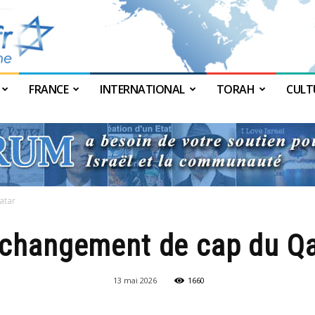
FRANCE
INTERNATIONAL
TORAH
CULT
JForum
atar
 changement de cap du Qa
13 mai 2026
1660