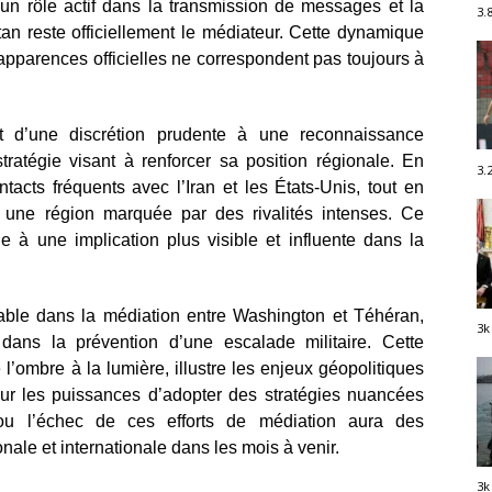
n rôle actif dans la transmission de messages et la
3.
tan reste officiellement le médiateur. Cette dynamique
apparences officielles ne correspondent pas toujours à
nt d’une discrétion prudente à une reconnaissance
tratégie visant à renforcer sa position régionale. En
3.
tacts fréquents avec l’Iran et les États-Unis, tout en
s une région marquée par des rivalités intenses. Ce
ie à une implication plus visible et influente dans la
able dans la médiation entre Washington et Téhéran,
3k
dans la prévention d’une escalade militaire. Cette
l’ombre à la lumière, illustre les enjeux géopolitiques
our les puissances d’adopter des stratégies nuancées
 ou l’échec de ces efforts de médiation aura des
nale et internationale dans les mois à venir.
3k