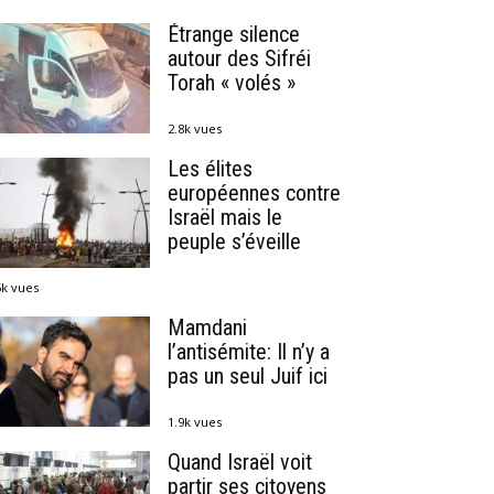
Étrange silence
autour des Sifréi
Torah « volés »
2.8k vues
Les élites
européennes contre
Israël mais le
peuple s’éveille
5k vues
Mamdani
l’antisémite: Il n’y a
pas un seul Juif ici
1.9k vues
Quand Israël voit
partir ses citoyens