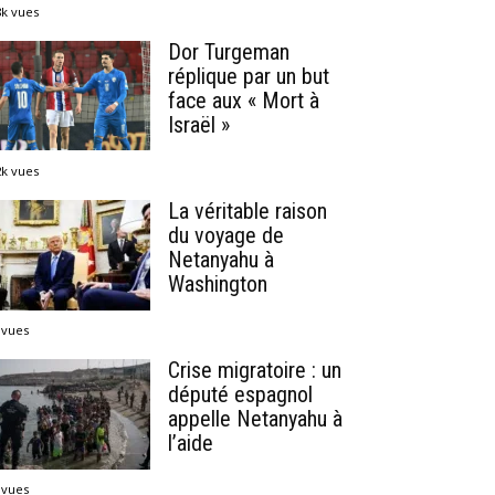
8k vues
Dor Turgeman
réplique par un but
face aux « Mort à
Israël »
2k vues
La véritable raison
du voyage de
Netanyahu à
Washington
 vues
Crise migratoire : un
député espagnol
appelle Netanyahu à
l’aide
 vues