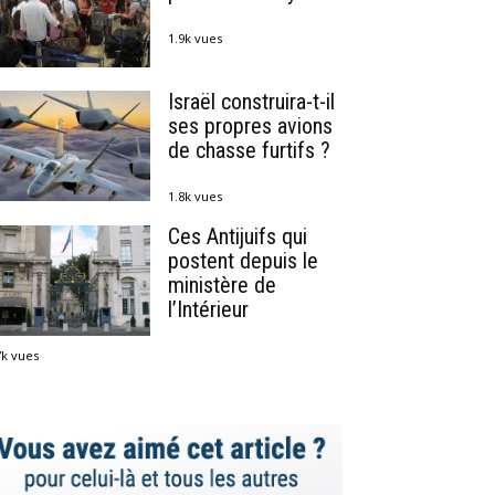
1.9k vues
Israël construira-t-il
ses propres avions
de chasse furtifs ?
1.8k vues
Ces Antijuifs qui
postent depuis le
ministère de
l’Intérieur
7k vues