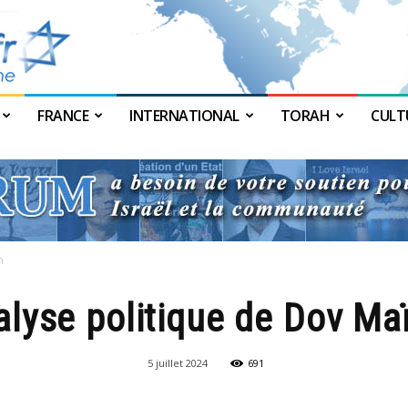
FRANCE
INTERNATIONAL
TORAH
CULT
JForum
n
alyse politique de Dov M
5 juillet 2024
691