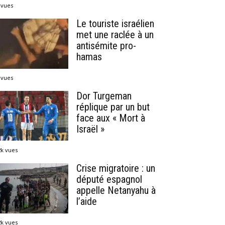
 vues
Le touriste israélien
met une raclée à un
antisémite pro-
hamas
 vues
Dor Turgeman
réplique par un but
face aux « Mort à
Israël »
2k vues
Crise migratoire : un
député espagnol
appelle Netanyahu à
l’aide
2k vues