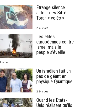
Étrange silence
autour des Sifréi
Torah « volés »
2.9k vues
Les élites
européennes contre
Israël mais le
peuple s’éveille
6k vues
Un israélien fait un
pas de géant en
physique Quantique
2.3k vues
Quand les États-
Unis réalisent qu’ils