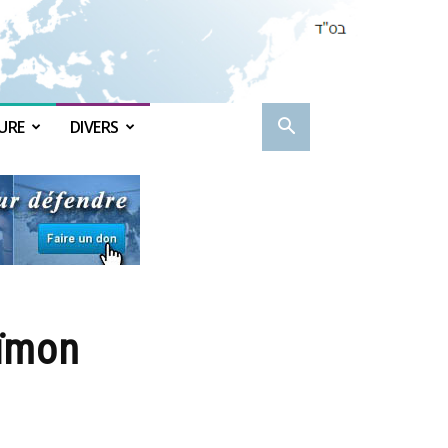
URE
DIVERS
aïmon