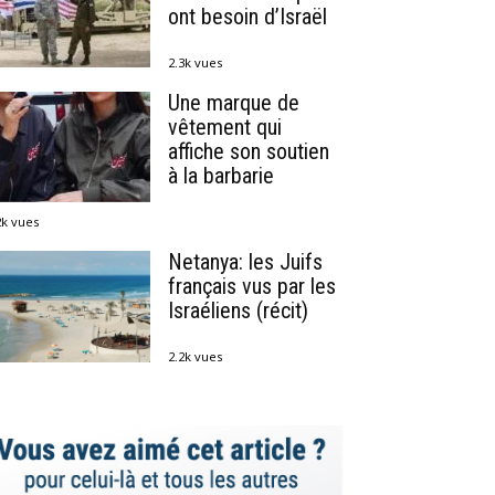
ont besoin d’Israël
2.3k vues
Une marque de
vêtement qui
affiche son soutien
à la barbarie
2k vues
Netanya: les Juifs
français vus par les
Israéliens (récit)
2.2k vues