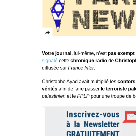
Votre journal,
lui-même, n’est
pas exempt d
signalé
cette
chronique radio
de
Christop
diffusée sur
France Inter
.
Christophe Ayad avait multiplié les
contors
vérités
afin de faire passer
le terroriste pa
palestinien
et le
FPLP
pour une troupe de b