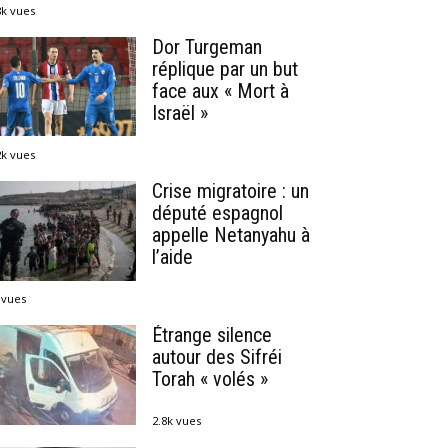
8k vues
Dor Turgeman
réplique par un but
face aux « Mort à
Israël »
2k vues
Crise migratoire : un
député espagnol
appelle Netanyahu à
l’aide
 vues
Étrange silence
autour des Sifréi
Torah « volés »
2.8k vues