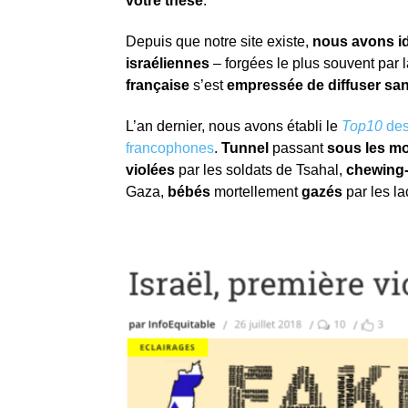
votre thèse
.
Depuis que notre site existe,
nous avons i
israéliennes
– forgées le plus souvent par
française
s’est
empressée de diffuser sa
L’an dernier, nous avons établi le
Top10
des
francophones
.
Tunnel
passant
sous les m
violées
par les soldats de Tsahal,
chewing
Gaza,
bébés
mortellement
gazés
par les l