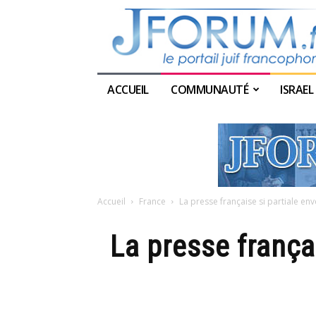
ACCUEIL
COMMUNAUTÉ
ISRAEL
Accueil
France
La presse française si partiale env
La presse françai