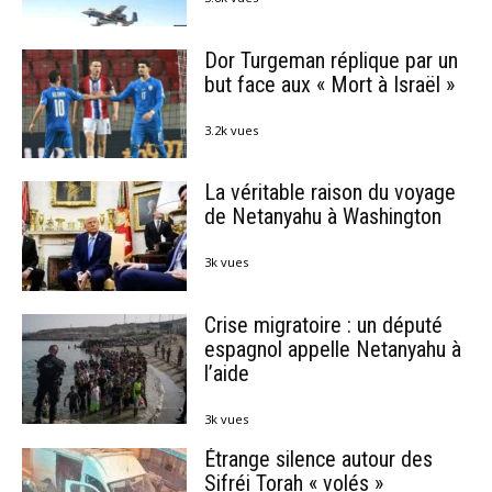
Dor Turgeman réplique par un
but face aux « Mort à Israël »
3.2k vues
La véritable raison du voyage
de Netanyahu à Washington
3k vues
Crise migratoire : un député
espagnol appelle Netanyahu à
l’aide
3k vues
Étrange silence autour des
Sifréi Torah « volés »