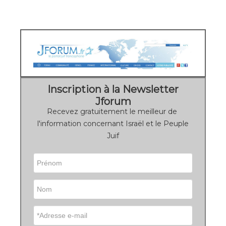
Inscription à la Newsletter
Jforum
Recevez gratuitement le meilleur de
l'information concernant Israël et le Peuple
Juif