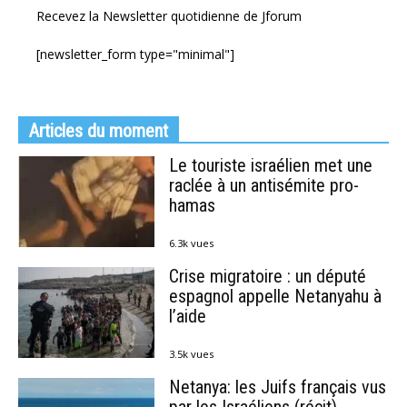
Recevez la Newsletter quotidienne de Jforum
[newsletter_form type="minimal"]
Articles du moment
Le touriste israélien met une
raclée à un antisémite pro-
hamas
6.3k vues
Crise migratoire : un député
espagnol appelle Netanyahu à
l’aide
3.5k vues
Netanya: les Juifs français vus
par les Israéliens (récit)