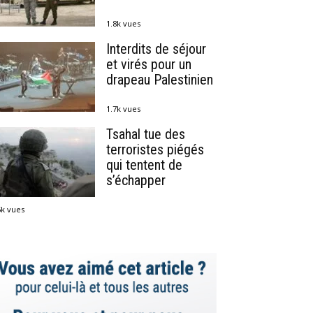
1.8k vues
Interdits de séjour
et virés pour un
drapeau Palestinien
1.7k vues
Tsahal tue des
terroristes piégés
qui tentent de
s’échapper
5k vues