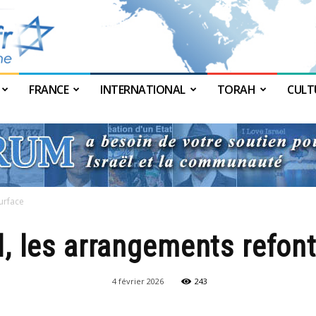
FRANCE
INTERNATIONAL
TORAH
CULT
JForum
surface
l, les arrangements refon
4 février 2026
243