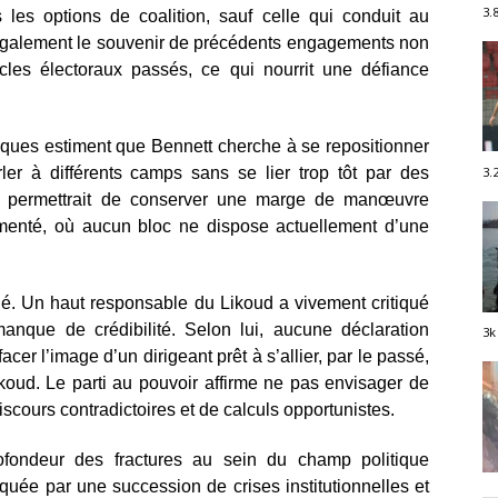
3.
s les options de coalition, sauf celle qui conduit au
e également le souvenir de précédents engagements non
les électoraux passés, ce qui nourrit une défiance
tiques estiment que Bennett cherche à se repositionner
er à différents camps sans se lier trop tôt par des
3.
lui permettrait de conserver une marge de manœuvre
menté, où aucun bloc ne dispose actuellement d’une
rdé. Un haut responsable du Likoud a vivement critiqué
manque de crédibilité. Selon lui, aucune déclaration
3k
acer l’image d’un dirigeant prêt à s’allier, par le passé,
koud. Le parti au pouvoir affirme ne pas envisager de
scours contradictoires et de calculs opportunistes.
profondeur des fractures au sein du champ politique
rquée par une succession de crises institutionnelles et