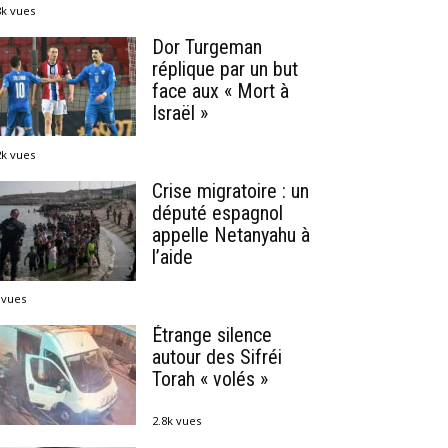
8k vues
Dor Turgeman
réplique par un but
face aux « Mort à
Israël »
2k vues
Crise migratoire : un
député espagnol
appelle Netanyahu à
l’aide
 vues
Étrange silence
autour des Sifréi
Torah « volés »
2.8k vues