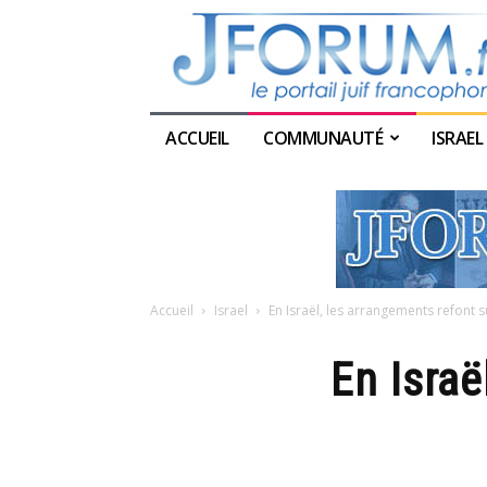
ACCUEIL
COMMUNAUTÉ
ISRAEL
Accueil
Israel
En Israël, les arrangements refont 
En Israë