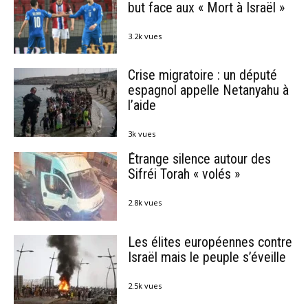
but face aux « Mort à Israël »
3.2k vues
Crise migratoire : un député
espagnol appelle Netanyahu à
l’aide
3k vues
Étrange silence autour des
Sifréi Torah « volés »
2.8k vues
Les élites européennes contre
Israël mais le peuple s’éveille
2.5k vues