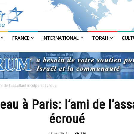
FRANCE
INTERNATIONAL
TORAH
CULT
JForum
mi de l’assaillant inculpé et écroué
au à Paris: l’ami de l’ass
écroué
18 mai 2018
819