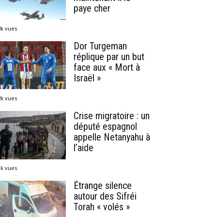
paye cher
8k vues
Dor Turgeman
réplique par un but
face aux « Mort à
Israël »
2k vues
Crise migratoire : un
député espagnol
appelle Netanyahu à
l’aide
1k vues
Étrange silence
autour des Sifréi
Torah « volés »