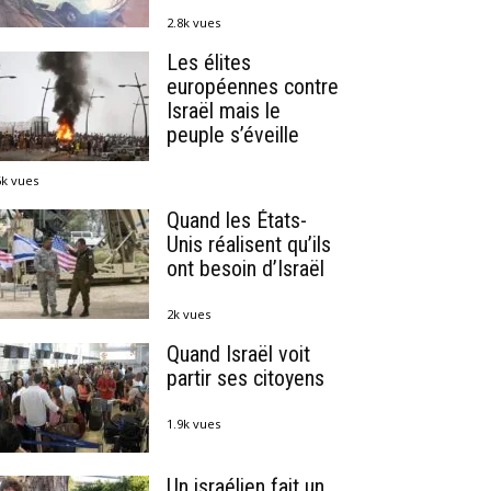
2.8k vues
Les élites
européennes contre
Israël mais le
peuple s’éveille
6k vues
Quand les États-
Unis réalisent qu’ils
ont besoin d’Israël
2k vues
Quand Israël voit
partir ses citoyens
1.9k vues
Un israélien fait un