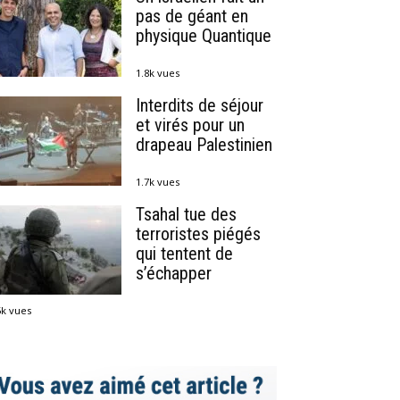
pas de géant en
physique Quantique
1.8k vues
Interdits de séjour
et virés pour un
drapeau Palestinien
1.7k vues
Tsahal tue des
terroristes piégés
qui tentent de
s’échapper
5k vues